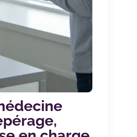
médecine
epérage,
ise en charge