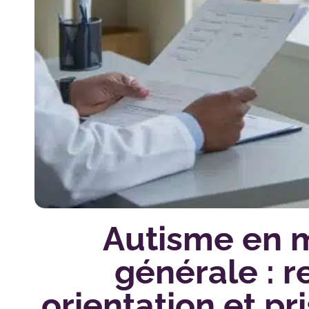
Autisme en 
générale : r
orientation et pr