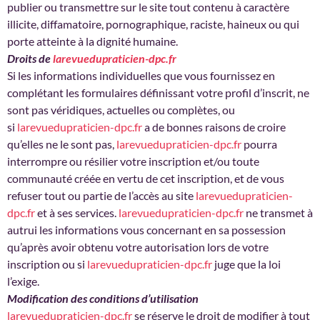
publier ou transmettre sur le site tout contenu à caractère
illicite, diffamatoire, pornographique, raciste, haineux ou qui
porte atteinte à la dignité humaine.
Droits de
larevuedupraticien-dpc.fr
Si les informations individuelles que vous fournissez en
complétant les formulaires définissant votre profil d’inscrit, ne
sont pas véridiques, actuelles ou complètes, ou
si
larevuedupraticien-dpc.fr
a de bonnes raisons de croire
qu’elles ne le sont pas,
larevuedupraticien-dpc.fr
pourra
interrompre ou résilier votre inscription et/ou toute
communauté créée en vertu de cet inscription, et de vous
refuser tout ou partie de l’accès au site
larevuedupraticien-
dpc.fr
et à ses services.
larevuedupraticien-dpc.fr
ne transmet à
autrui les informations vous concernant en sa possession
qu’après avoir obtenu votre autorisation lors de votre
inscription ou si
larevuedupraticien-dpc.fr
juge que la loi
l’exige.
Modification des conditions d’utilisation
larevuedupraticien-dpc.fr
se réserve le droit de modifier à tout