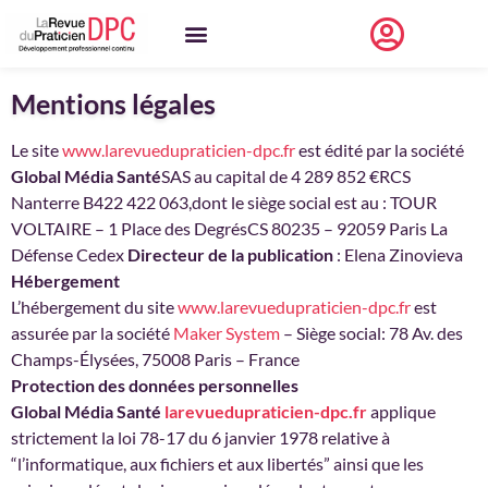
Mentions légales
Le site
www.larevuedupraticien-dpc.fr
est édité par la société
Global Média Santé
SAS au capital de 4 289 852 €RCS
Nanterre B422 422 063,dont le siège social est au : TOUR
VOLTAIRE – 1 Place des DegrésCS 80235 – 92059 Paris La
Défense Cedex
Directeur de la publication
: Elena Zinovieva
Hébergement
L’hébergement du site
www.larevuedupraticien-dpc.fr
est
assurée par la société
Maker System
– Siège social: 78 Av. des
Champs-Élysées, 75008 Paris – France
Protection des données personnelles
Global Média Santé
larevuedupraticien-dpc.fr
applique
strictement la loi 78-17 du 6 janvier 1978 relative à
“l’informatique, aux fichiers et aux libertés” ainsi que les