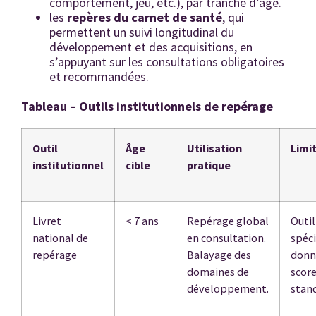
comportement, jeu, etc.), par tranche d’âge.
les
repères du carnet de santé
, qui
permettent un suivi longitudinal du
développement et des acquisitions, en
s’appuyant sur les consultations obligatoires
et recommandées.
Tableau – Outils institutionnels de repérage
Outil
Âge
Utilisation
Limi
institutionnel
cible
pratique
Livret
< 7 ans
Repérage global
Outi
national de
en consultation.
spéci
repérage
Balayage des
donn
domaines de
scor
développement.
stand