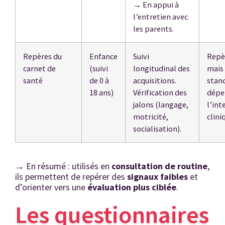
→
En appui à
l’entretien avec
les parents.
Repères du
Enfance
Suivi
Repèr
carnet de
(suivi
longitudinal des
mais
santé
de 0 à
acquisitions.
stand
18 ans)
Vérification des
dépe
jalons (langage,
l’int
motricité,
clini
socialisation).
→
En résumé : utilisés en
consultation de routine
,
ils permettent de repérer des
signaux faibles
et
d’orienter vers une
évaluation plus ciblée
.
Les questionnaires