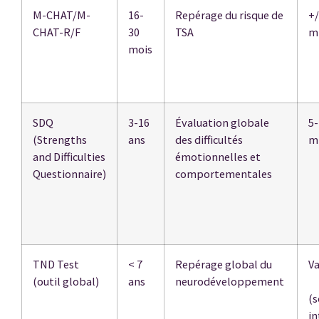
M-CHAT/M-
16-
Repérage du risque de
+/
CHAT-R/F
30
TSA
m
mois
SDQ
3-16
Évaluation globale
5-
(Strengths
ans
des difficultés
m
and Difficulties
émotionnelles et
Questionnaire)
comportementales
TND Test
< 7
Repérage global du
Va
(outil global)
ans
neurodéveloppement
(
in