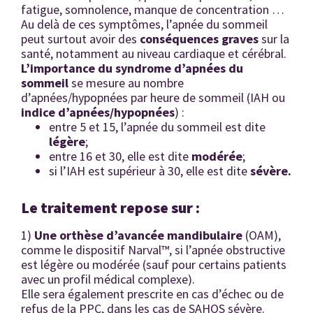
fatigue, somnolence, manque de concentration …
Au delà de ces symptômes, l’apnée du sommeil
peut surtout avoir des
cons
équences graves
sur la
santé, notamment au niveau cardiaque et cérébral.
L’importance du syndrome d’apnées du
sommeil
se mesure au nombre
d’apnées/hypopnées par heure de sommeil (IAH ou
indice d’apnées/hypopné
es
) :
entre 5 et 15, l’apnée du sommeil est dite
l
ég
ère
;
entre 16 et 30, elle est dite
mod
ér
ée
;
si l’IAH est supérieur à 30, elle est dite
s
év
ère
.
Le traitement repose sur :
1)
Une orthèse d
’
avancée mandibulaire
(OAM),
comme le dispositif Narval™, si l’apnée obstructive
est légère ou modérée (sauf pour certains patients
avec un profil médical complexe).
Elle sera également prescrite en cas d’échec ou de
refus de la PPC, dans les cas de SAHOS sévère.