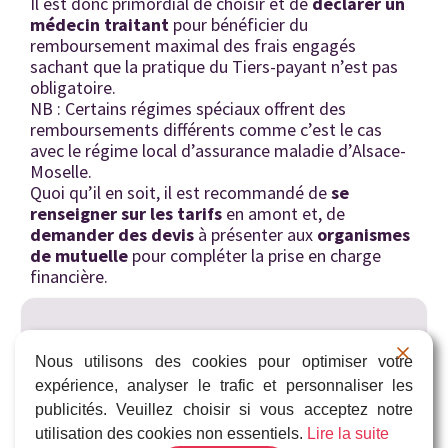
Il est donc primordial de choisir et de
déclarer un
médecin traitant
pour bénéficier du
remboursement maximal des frais engagés
sachant que la pratique du Tiers-payant n’est pas
obligatoire.
NB : Certains régimes spéciaux offrent des
remboursements différents comme c’est le cas
avec le régime local d’assurance maladie d’Alsace-
Moselle.
Quoi qu’il en soit, il est recommandé de
se
renseigner sur les tarifs
en amont et, de
demander des devis
à présenter aux
organismes
de mutuelle
pour compléter la prise en charge
financière.
Pour conclure...
Nous utilisons des cookies pour optimiser votre
expérience, analyser le trafic et personnaliser les
Comme nous venons de le voir, l’apnée du
publicités. Veuillez choisir si vous acceptez notre
sommeil n’est pas à prendre à la légère.
utilisation des cookies non essentiels.
Lire la suite
Un
dépistage précoce
par le biais d’un