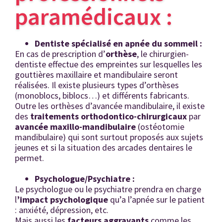
paramédicaux :
Dentiste sp
écialisé
en apn
ée du sommeil :
En cas de prescription d’
orth
èse
, le chirurgien-
dentiste effectue des empreintes sur lesquelles les
gouttières maxillaire et mandibulaire seront
réalisées. Il existe plusieurs types d’orthèses
(monoblocs, biblocs…) et différents fabricants.
Outre les orthèses d’avancée mandibulaire, il existe
des
traitements
orthodontico-chirurgicaux
par
avancée maxillo-mandibulaire
(ostéotomie
mandibulaire) qui sont surtout proposés aux sujets
jeunes et si la situation des arcades dentaires le
permet.
Psychologue/Psychiatre :
Le psychologue ou le psychiatre prendra en charge
l
’impact psychologique
qu’a l’apnée sur le patient
: anxiété, dépression, etc.
Mais aussi les
facteurs aggravants
comme les