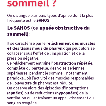
sommeil ?
On distingue plusieurs types d’apnée dont la plus
fréquente est le
SAHOS
.
L
e SAHOS
(ou
apn
ée obstructive du
sommeil
) :
Il se caractérise par le
relâ
chement des muscles
et des tissus mous du pharynx
qui peut alors se
collapser sous l’effet de l’inspiration et de la
pression négative.
Ce relâchement entraîne l’
obstruction répétée
,
complète
ou
partielle
, des voies aériennes
supérieures, pendant le sommeil, notamment
paradoxal, où l’activité des muscles responsables
de l’ouverture du pharynx est réduite.
On observe alors des épisodes d’interruptions
(
apn
ées
) ou de réductions (
hypopn
ées
) de la
ventilation qui entraînent un appauvrissement du
sang en oxygène.