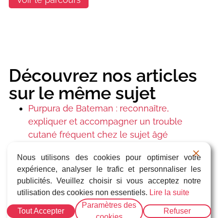
Découvrez nos articles
sur le même sujet
Purpura de Bateman : reconnaître,
expliquer et accompagner un trouble
cutané fréquent chez le sujet âgé
Pathologies dermatologiques courantes en
Nous utilisons des cookies pour optimiser votre
médecine générale : Les reconnaître et les
expérience, analyser le trafic et personnaliser les
traiter efficacement
publicités. Veuillez choisir si vous acceptez notre
Dermatologie pour médecins généralistes :
utilisation des cookies non essentiels.
Lire la suite
les 3 grands pièges à ne pas manquer au
Paramètres des
Tout Accepter
Refuser
cabinet
cookies