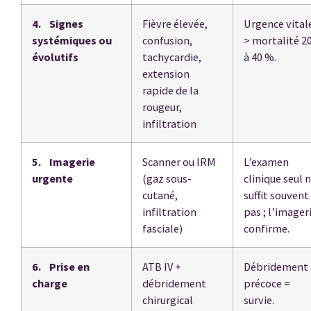
4. Signes
Fièvre élevée,
Urgence vital
systémiques ou
confusion,
> mortalité 2
évolutifs
tachycardie,
à 40 %.
extension
rapide de la
rougeur,
infiltration
5. Imagerie
Scanner ou IRM
L’examen
urgente
(gaz sous-
clinique seul 
cutané,
suffit souvent
infiltration
pas ; l’imager
fasciale)
confirme.
6. Prise en
ATB IV +
Débridement
charge
débridement
précoce =
chirurgical
survie.