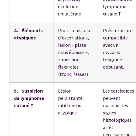
évolution
lymphome
unilatérale
cutané T.
4. Éléments
Prurit mais peu
Présentation
atypiques
d’excoriations,
compatible
lésion « plate
avec un
mais épaisse »,
mycosis
zones non
fongoïde
flexurales
débutant.
(tronc, fesses)
5. Suspicion
Lésion
Les corticoïdes
de lymphome
persistante,
peuvent
cutané T
infiltrée ou
masquer les
atypique
signes
histologiques :
arrêt
nécessaire au