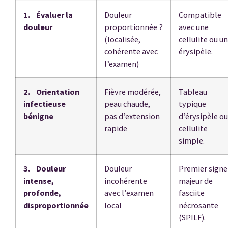
1. Évaluer la
Douleur
Compatible
douleur
proportionnée ?
avec une
(localisée,
cellulite ou un
cohérente avec
érysipèle.
l’examen)
2. Orientation
Fièvre modérée,
Tableau
infectieuse
peau chaude,
typique
bénigne
pas d’extension
d’érysipèle ou
rapide
cellulite
simple.
3. Douleur
Douleur
Premier signe
intense,
incohérente
majeur de
profonde,
avec l’examen
fasciite
disproportionnée
local
nécrosante
(SPILF).