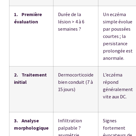
1. Première
Durée de la
Un eczéma
évaluation
lésion > 4 à 6
simple évolue
semaines ?
par poussées
courtes ; la
persistance
prolongée est
anormale.
2. Traitement
Dermocorticoïde
L’eczéma
initial
bien conduit (7 à
répond
15 jours)
généralement
vite aux DC.
3. Analyse
Infiltration
Signes
morphologique
palpable ?
fortement
asymétrie,
évocateurs de