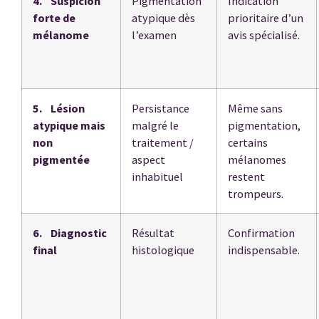
4. Suspicion
Pigmentation
Indication
forte de
atypique dès
prioritaire d’un
mélanome
l’examen
avis spécialisé.
5. Lésion
Persistance
Même sans
atypique mais
malgré le
pigmentation,
non
traitement /
certains
pigmentée
aspect
mélanomes
inhabituel
restent
trompeurs.
6. Diagnostic
Résultat
Confirmation
final
histologique
indispensable.