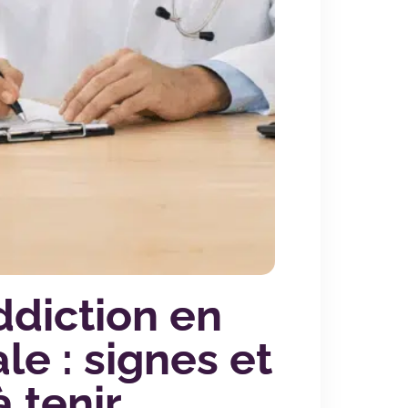
ddiction en
e : signes et
 tenir