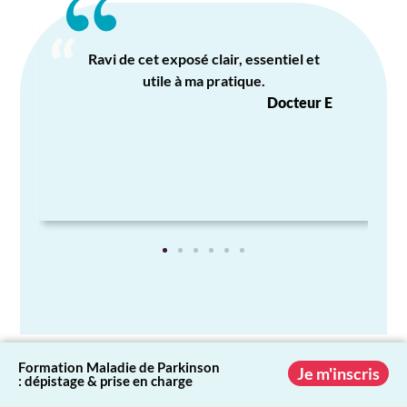
Très bonne formation, complète et
adaptée à la pratique en médecine
E
générale.
Docteur C
Formation Maladie de Parkinson
Je m'inscris
: dépistage & prise en charge