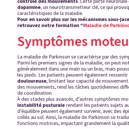
contrôle des mouvements
. Cette perte neuronale
dopamine
, un neurotransmetteur clé, ce qui provo
caractéristiques de la maladie.
Pour en savoir plus sur les mécanismes sous-jac
retrouvez notre formation “
Maladie de Parkinso
Symptômes moteur
La maladie de Parkinson se caractérise par des sy
Parmi les premiers signes de la maladie, on peut no
généralement dans une main ou un bras, mais pouva
les pieds. Les patients peuvent également ressenti
douloureuse
, limitant leur capacité de mouvement.
des mouvements, rend les tâches quotidiennes diffi
de coordination.
À des stades plus avancés, d’autres symptômes mo
instabilité
posturale
rendant les patients sujets au
d’équilibre peuvent également survenir, avec des ép
collés au sol. Ainsi, la maladie de Parkinson se tra
fonctions motrices, impactant grandement la qualité