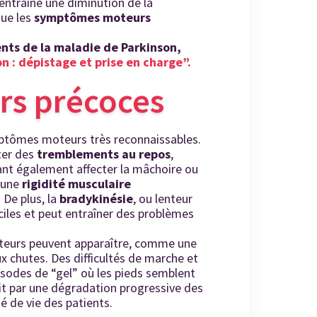
 entraîne une diminution de la
que les
symptômes moteurs
ents de la maladie de Parkinson,
n : dépistage et prise en charge”.
s précoces
mptômes moteurs très reconnaissables.
ter des
tremblements au repos
,
nt également affecter la mâchoire ou
r une
rigidité musculaire
 De plus, la
bradykinésie
, ou lenteur
ciles et peut entraîner des problèmes
teurs peuvent apparaître, comme une
x chutes. Des difficultés de marche et
isodes de “gel” où les pieds semblent
duit par une dégradation progressive des
 de vie des patients.